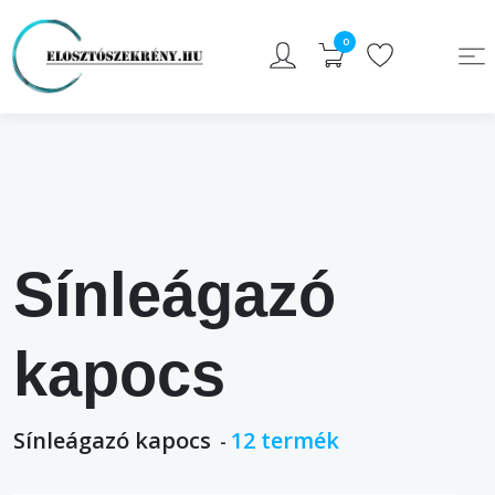
0
Sínleágazó
kapocs
Sínleágazó kapocs
12
termék
-