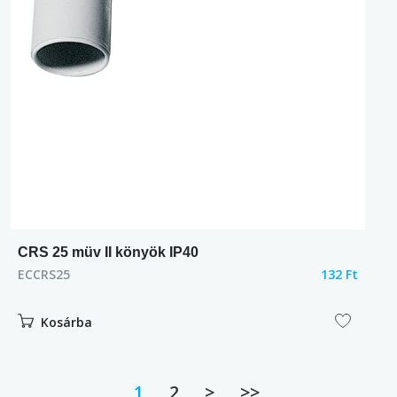
CRS 25 müv II könyök IP40
ECCRS25
132 Ft
Kosárba
1
2
>
>>