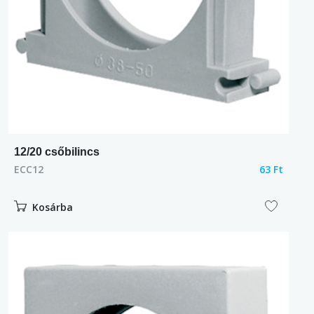
12/20 csőbilincs
ECC12
63 Ft
Kosárba