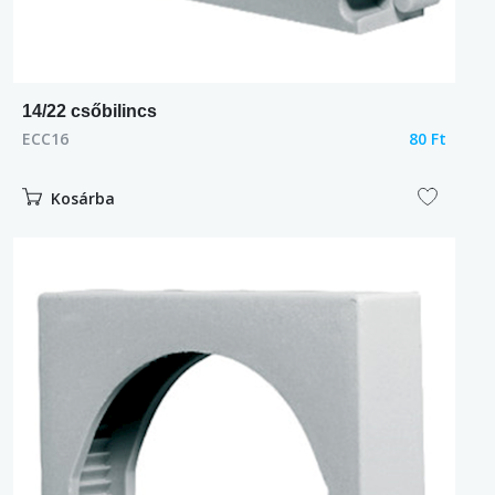
14/22 csőbilincs
ECC16
80 Ft
Kosárba