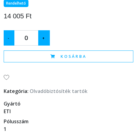
Rendelhető
14 005 Ft
-
+
KOSÁRBA
Kategória:
Olvadóbiztósíték tartók
Gyártó
ETI
Pólusszám
1