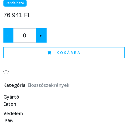
Rendelhető
76 941 Ft
-
+
KOSÁRBA
Kategória:
Elosztószekrények
Gyártó
Eaton
Védelem
IP66