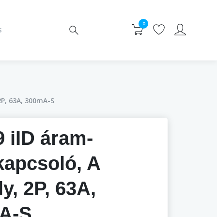
0
2P, 63A, 300mA-S
 iID áram-
apcsoló, A
ly, 2P, 63A,
A-S