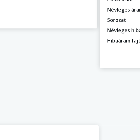
Névleges ár
Sorozat
Névleges hi
Hibaáram faj