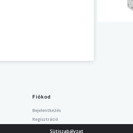
Fiókod
Bejelentkezés
Regisztráció
Kedvencek
Sütiszabályzat