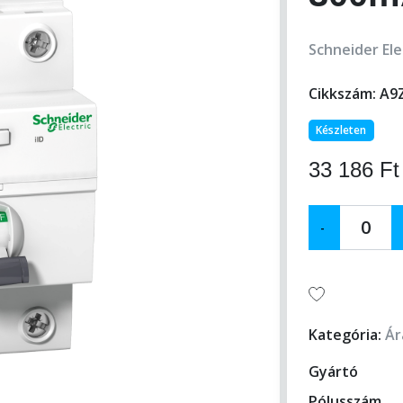
Schneider Ele
Cikkszám:
A9Z
Készleten
33 186 Ft
-
Kategória:
Ár
Gyártó
Pólusszám