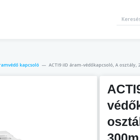
ramvédő kapcsoló
ACTI9 iID áram-védőkapcsoló, A osztály, 
ACTI9
védők
osztá
300m