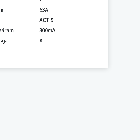
am
63A
ACTI9
baáram
300mA
tája
A